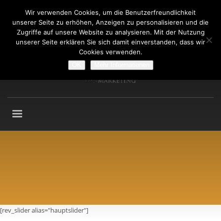
Wir verwenden Cookies, um die Benutzerfreundlichkeit
Fragen an: +49 (911) 2165 876
unserer Seite zu erhöhen, Anzeigen zu personalisieren und die
Mo-Fr: 9:00-13:00 Uhr
Zugriffe auf unsere Website zu analysieren. Mit der Nutzung
unserer Seite erklären Sie sich damit einverstanden, dass wir
Cookies verwenden.
OK
Mehr Informationen
[rev_slider alias="hauptslider"]