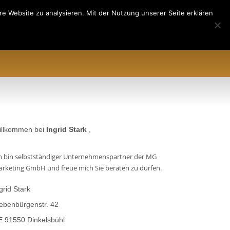
e Website zu analysieren. Mit der Nutzung unserer Seite erklären
EREN
ÜBER UNS
AML&CFT
illkommen bei
Ingrid Stark
,
h bin selbstständiger Unternehmenspartner der MG
rketing GmbH und freue mich Sie beraten zu dürfen.
grid Stark
ebenbürgenstr. 42
 91550 Dinkelsbühl