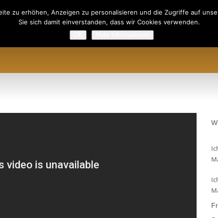
ite zu erhöhen, Anzeigen zu personalisieren und die Zugriffe auf unser
Sie sich damit einverstanden, dass wir Cookies verwenden.
OK
Mehr Informationen
ODUKTE
PREISLISTE
TERMINE
UP-LOGIN
REGISTRI
W
Ic
Ma
Ic
Ma
Fr