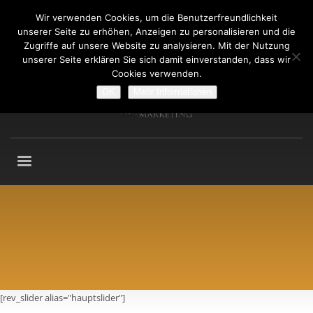
Wir verwenden Cookies, um die Benutzerfreundlichkeit
Fragen an: +49 (911) 2165 876
unserer Seite zu erhöhen, Anzeigen zu personalisieren und die
Mo-Fr: 9:00-13:00 Uhr
Zugriffe auf unsere Website zu analysieren. Mit der Nutzung
unserer Seite erklären Sie sich damit einverstanden, dass wir
Cookies verwenden.
OK
Mehr Informationen
[rev_slider alias="hauptslider"]