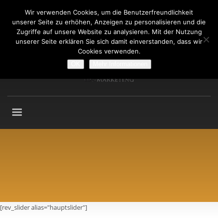
Wir verwenden Cookies, um die Benutzerfreundlichkeit
Fragen an: +49 (911) 2165 876
unserer Seite zu erhöhen, Anzeigen zu personalisieren und die
Mo-Fr: 9:00-13:00 Uhr
Zugriffe auf unsere Website zu analysieren. Mit der Nutzung
unserer Seite erklären Sie sich damit einverstanden, dass wir
Cookies verwenden.
OK
Mehr Informationen
[rev_slider alias="hauptslider"]