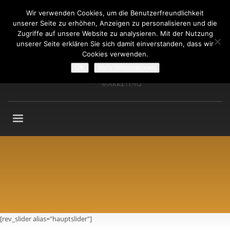
Wir verwenden Cookies, um die Benutzerfreundlichkeit
Fragen an: +49 (911) 2165 876
unserer Seite zu erhöhen, Anzeigen zu personalisieren und die
Mo-Fr: 9:00-13:00 Uhr
Zugriffe auf unsere Website zu analysieren. Mit der Nutzung
unserer Seite erklären Sie sich damit einverstanden, dass wir
Cookies verwenden.
OK
Mehr Informationen
[rev_slider alias="hauptslider"]