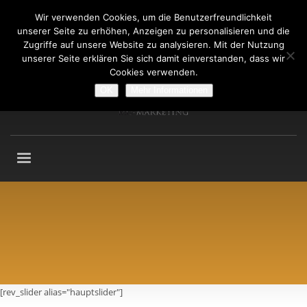
Wir verwenden Cookies, um die Benutzerfreundlichkeit
Fragen an: +49 (911) 2165 876
unserer Seite zu erhöhen, Anzeigen zu personalisieren und die
Mo-Fr: 9:00-13:00 Uhr
Zugriffe auf unsere Website zu analysieren. Mit der Nutzung
unserer Seite erklären Sie sich damit einverstanden, dass wir
Cookies verwenden.
OK
Mehr Informationen
[rev_slider alias="hauptslider"]