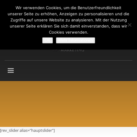
Wir verwenden Cookies, um die Benutzerfreundlichkeit
Fragen an: +49 (911) 2165 876
unserer Seite zu erhöhen, Anzeigen zu personalisieren und die
Mo-Fr: 9:00-13:00 Uhr
Zugriffe auf unsere Website zu analysieren. Mit der Nutzung
unserer Seite erklären Sie sich damit einverstanden, dass wir
Cookies verwenden.
OK
Mehr Informationen
[rev_slider alias="hauptslider"]