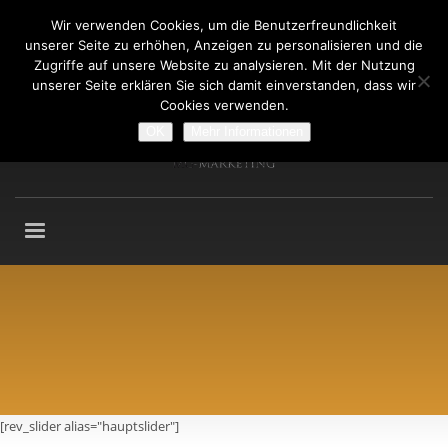
Wir verwenden Cookies, um die Benutzerfreundlichkeit
Fragen an: +49 (911) 2165 876
unserer Seite zu erhöhen, Anzeigen zu personalisieren und die
Mo-Fr: 9:00-13:00 Uhr
Zugriffe auf unsere Website zu analysieren. Mit der Nutzung
unserer Seite erklären Sie sich damit einverstanden, dass wir
Cookies verwenden.
OK
Mehr Informationen
[rev_slider alias="hauptslider"]