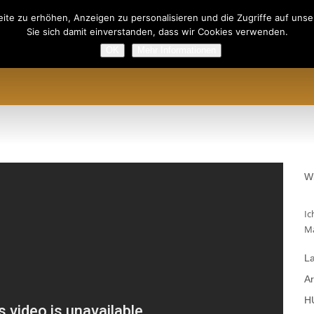
ite zu erhöhen, Anzeigen zu personalisieren und die Zugriffe auf unser
Sie sich damit einverstanden, dass wir Cookies verwenden.
OK
Mehr Informationen
ODUKTE
PREISLISTE
TERMINE
UP-LOGIN
REGISTRI
W
Ic
Ma
La
Ar
H