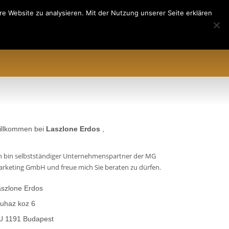
e Website zu analysieren. Mit der Nutzung unserer Seite erklären
EREN
ÜBER UNS
AML&CFT
illkommen bei
Laszlone Erdos
,
h bin selbstständiger Unternehmenspartner der MG
rketing GmbH und freue mich Sie beraten zu dürfen.
szlone Erdos
uhaz koz 6
U 1191 Budapest