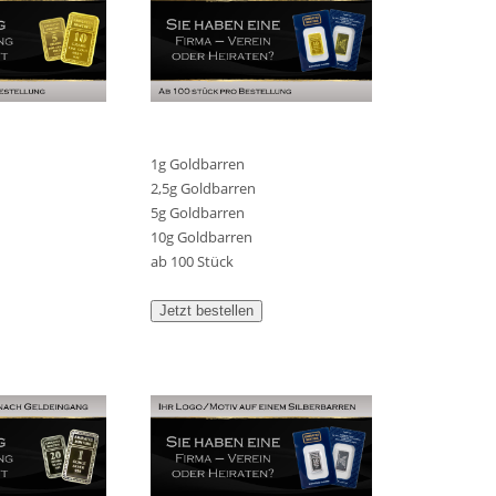
1g Goldbarren
2,5g Goldbarren
5g Goldbarren
10g Goldbarren
ab 100 Stück
Jetzt bestellen