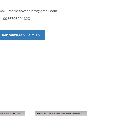
ail: internetjovedelem@gmail.com
el. 0036703291320
Kontaktieren Sie mich