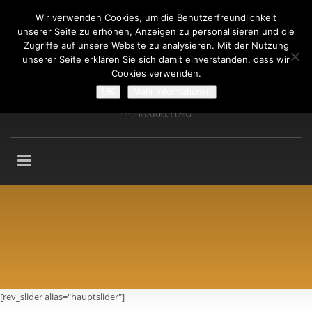
Wir verwenden Cookies, um die Benutzerfreundlichkeit
Fragen an: +49 (911) 2165 876
unserer Seite zu erhöhen, Anzeigen zu personalisieren und die
Mo-Fr: 9:00-13:00 Uhr
Zugriffe auf unsere Website zu analysieren. Mit der Nutzung
unserer Seite erklären Sie sich damit einverstanden, dass wir
Cookies verwenden.
OK
Mehr Informationen
[rev_slider alias="hauptslider"]