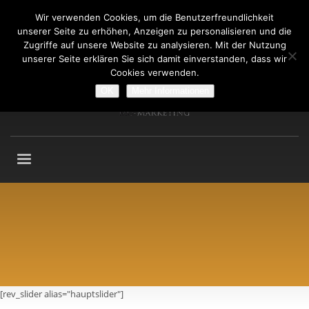
Wir verwenden Cookies, um die Benutzerfreundlichkeit
Fragen an: +49 (911) 2165 876
unserer Seite zu erhöhen, Anzeigen zu personalisieren und die
Mo-Fr: 9:00-13:00 Uhr
Zugriffe auf unsere Website zu analysieren. Mit der Nutzung
unserer Seite erklären Sie sich damit einverstanden, dass wir
Cookies verwenden.
OK
Mehr Informationen
[rev_slider alias="hauptslider"]