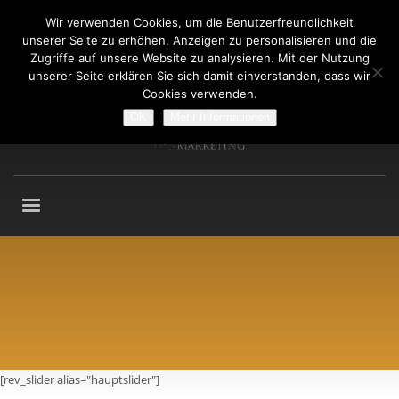
Wir verwenden Cookies, um die Benutzerfreundlichkeit
Fragen an: +49 (911) 2165 876
unserer Seite zu erhöhen, Anzeigen zu personalisieren und die
Mo-Fr: 9:00-13:00 Uhr
Zugriffe auf unsere Website zu analysieren. Mit der Nutzung
unserer Seite erklären Sie sich damit einverstanden, dass wir
Cookies verwenden.
OK
Mehr Informationen
[rev_slider alias="hauptslider"]