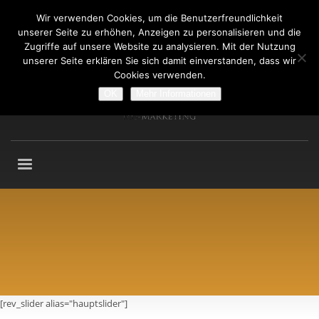
Wir verwenden Cookies, um die Benutzerfreundlichkeit
Fragen an: +49 (911) 2165 876
unserer Seite zu erhöhen, Anzeigen zu personalisieren und die
Mo-Fr: 9:00-13:00 Uhr
Zugriffe auf unsere Website zu analysieren. Mit der Nutzung
unserer Seite erklären Sie sich damit einverstanden, dass wir
Cookies verwenden.
OK
Mehr Informationen
[rev_slider alias="hauptslider"]