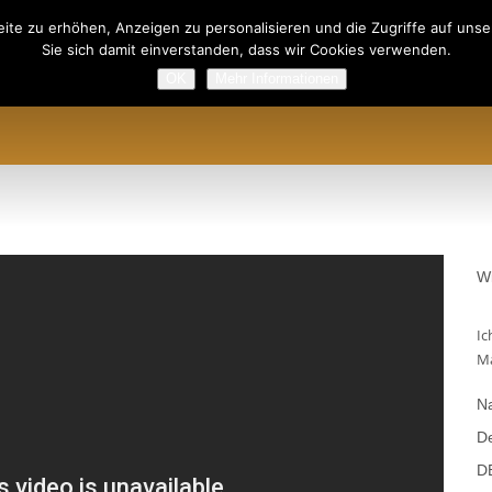
ite zu erhöhen, Anzeigen zu personalisieren und die Zugriffe auf unser
Sie sich damit einverstanden, dass wir Cookies verwenden.
OK
Mehr Informationen
ODUKTE
PREISLISTE
TERMINE
UP-LOGIN
REGISTRI
W
Ic
Ma
Na
De
D