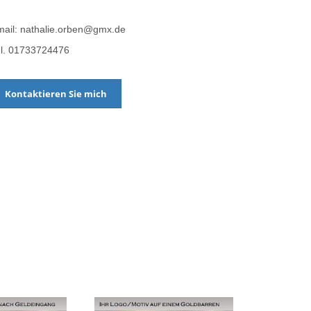
ail: nathalie.orben@gmx.de
el. 01733724476
Kontaktieren Sie mich