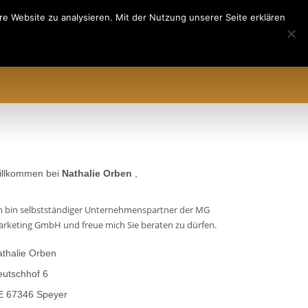
e Website zu analysieren. Mit der Nutzung unserer Seite erklären
EREN
ÜBER UNS
AML&CFT
illkommen bei
Nathalie Orben
,
h bin selbstständiger Unternehmenspartner der MG
rketing GmbH und freue mich Sie beraten zu dürfen.
thalie Orben
utschhof 6
E 67346 Speyer