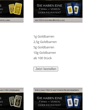
1g Goldbarren
2,5g Goldbarren
5g Goldbarren
10g Goldbarren
ab 100 Stück
Jetzt bestellen