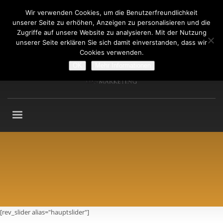
Wir verwenden Cookies, um die Benutzerfreundlichkeit
Fragen an: +49 (911) 2165 876
unserer Seite zu erhöhen, Anzeigen zu personalisieren und die
Mo-Fr: 9:00-13:00 Uhr
Zugriffe auf unsere Website zu analysieren. Mit der Nutzung
unserer Seite erklären Sie sich damit einverstanden, dass wir
Cookies verwenden.
OK
Mehr Informationen
[rev_slider alias="hauptslider"]