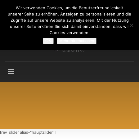
Wir verwenden Cookies, um die Benutzerfreundlichkeit
Fragen an: +49 (911) 2165 876
unserer Seite zu erhöhen, Anzeigen zu personalisieren und die
Mo-Fr: 9:00-13:00 Uhr
Zugriffe auf unsere Website zu analysieren. Mit der Nutzung
unserer Seite erklären Sie sich damit einverstanden, dass wir
Cookies verwenden.
OK
Mehr Informationen
[rev_slider alias="hauptslider"]