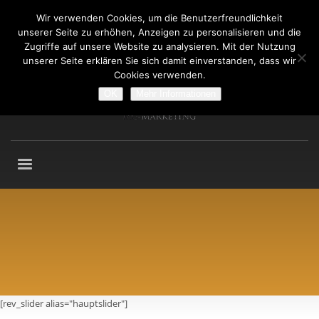
Wir verwenden Cookies, um die Benutzerfreundlichkeit
Fragen an: +49 (911) 2165 876
unserer Seite zu erhöhen, Anzeigen zu personalisieren und die
Mo-Fr: 9:00-13:00 Uhr
Zugriffe auf unsere Website zu analysieren. Mit der Nutzung
unserer Seite erklären Sie sich damit einverstanden, dass wir
Cookies verwenden.
OK
Mehr Informationen
[rev_slider alias="hauptslider"]