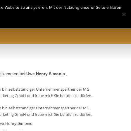
e Website zu analysieren. Mit der Nutzung unserer Seite erklären
EREN
ÜBER UNS
AML&CFT
illkommen bei
Uwe Henry Simonis
,
h bin selbstständiger Unternehmenspartner der MG
rketing GmbH und freue mich Sie beraten zu dürfen.
h bin selbstständiger Unternehmenspartner der MG
rketing GmbH und freue mich Sie beraten zu dürfen.
we Henry Simonis