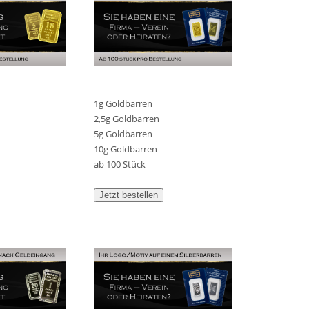
1g Goldbarren
2,5g Goldbarren
5g Goldbarren
10g Goldbarren
ab 100 Stück
Jetzt bestellen