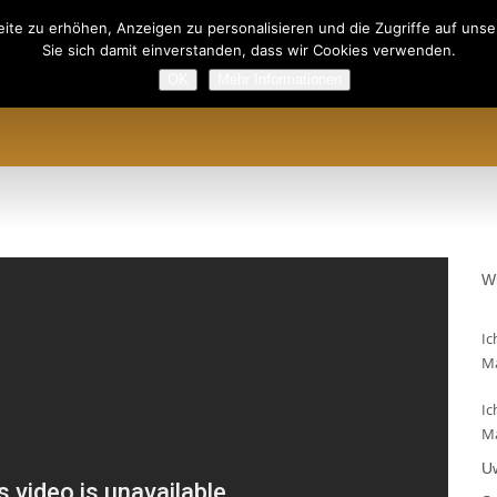
ite zu erhöhen, Anzeigen zu personalisieren und die Zugriffe auf unser
Sie sich damit einverstanden, dass wir Cookies verwenden.
OK
Mehr Informationen
ODUKTE
PREISLISTE
TERMINE
UP-LOGIN
REGISTRI
W
Ic
Ma
Ic
Ma
U