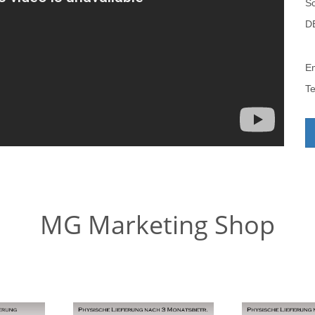
Sc
DE
Em
T
MG Marketing Shop