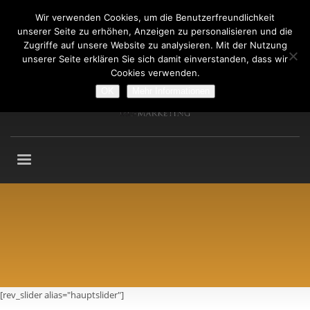
Wir verwenden Cookies, um die Benutzerfreundlichkeit
Fragen an: +49 (911) 2165 876
unserer Seite zu erhöhen, Anzeigen zu personalisieren und die
Mo-Fr: 9:00-13:00 Uhr
Zugriffe auf unsere Website zu analysieren. Mit der Nutzung
unserer Seite erklären Sie sich damit einverstanden, dass wir
Cookies verwenden.
OK
Mehr Informationen
[rev_slider alias="hauptslider"]